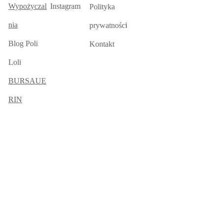
Wypożyczal
Instagram
Polityka
nia
i
prywatnośc
Blog Poli
Kontakt
Loli
BURSAUE
RIN
© 2017 by Little Ray. Proudly created
with
Wix.com
W związku z wprowadzeniem w życie RODO, a więc