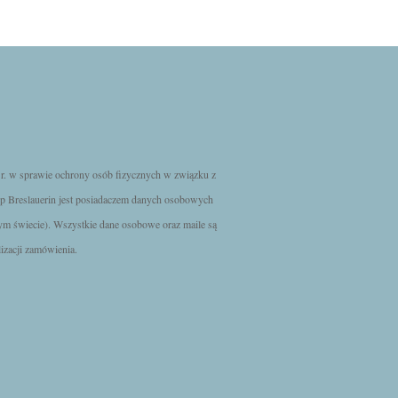
. w sprawie ochrony osób fizycznych w związku z
p Breslauerin jest posiadaczem danych osobowych
ym świecie). Wszystkie dane osobowe oraz maile są
izacji zamówienia.