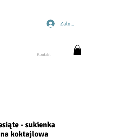
Zaloguj się
Kontakt
esiąte - sukienka
na koktajlowa