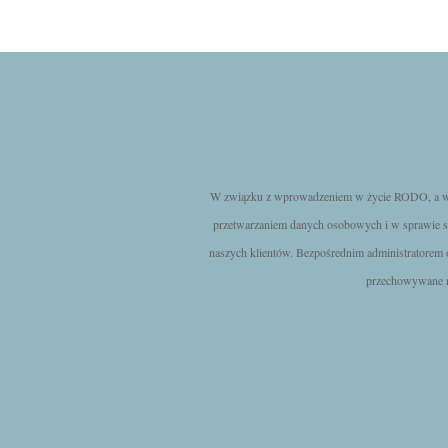
W związku z wprowadzeniem w życie RODO, a więc
przetwarzaniem danych osobowych i w sprawie s
naszych klientów. Bezpośrednim administratorem
przechowywane na