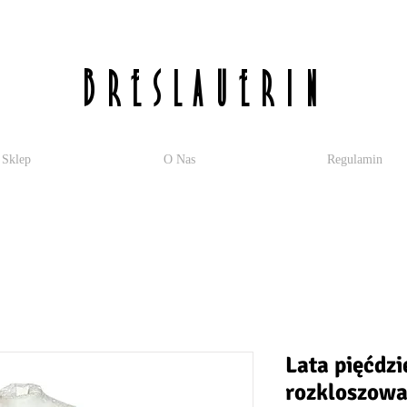
breslauerin
Sklep
O Nas
Regulamin
Lata pięćdzi
rozkloszowa