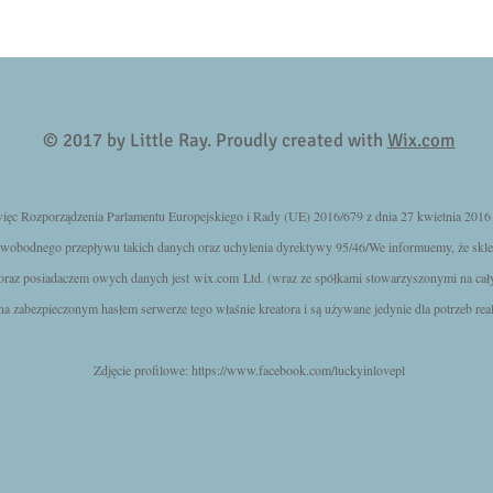
© 2017 by Little Ray. Proudly created with
Wix.com
 Rozporządzenia Parlamentu Europejskiego i Rady (UE) 2016/679 z dnia 27 kwietnia 2016 r
wobodnego przepływu takich danych oraz uchylenia dyrektywy 95/46/We informuemy, że skle
 oraz posiadaczem owych danych jest
wix.com
Ltd. (wraz ze spółkami stowarzyszonymi na cał
 zabezpieczonym hasłem serwerze tego właśnie kreatora i są używane jedynie dla potrzeb real
Zdjęcie profilowe:
https://www.facebook.com/luckyinlovepl