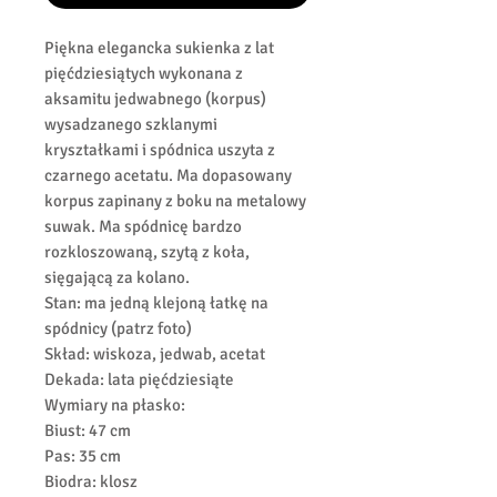
Piękna elegancka sukienka z lat
pięćdziesiątych wykonana z
aksamitu jedwabnego (korpus)
wysadzanego szklanymi
kryształkami i spódnica uszyta z
czarnego acetatu. Ma dopasowany
korpus zapinany z boku na metalowy
suwak. Ma spódnicę bardzo
rozkloszowaną, szytą z koła,
sięgającą za kolano.
Stan: ma jedną klejoną łatkę na
spódnicy (patrz foto)
Skład: wiskoza, jedwab, acetat
Dekada: lata pięćdziesiąte
Wymiary na płasko:
Biust: 47 cm
Pas: 35 cm
Biodra: klosz