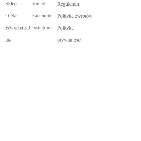
Sklep
Vinted​
Regulamin
wiskozowych, czy wełnianych nie
należy prać w pralce! Można robić to
O Nas
Facebook
Polityka zwrotów
ręcznie, bądź oddać je do zaufanej
pralni. Odzież z cekinami żelatynowymi
Wypożyczal
Instagram
Polityka
nie powinna być oddawana do pralni:
należy ją prać ręcznie w niskiej
nia
i
prywatnośc
temperaturze, w przeciwnym razie
cekiny rozpuszczą się. Podobnie
Blog Poli
Kontakt
ostrożnym należy być z koralikami - zbyt
Loli
wysoka temperatura może pozbawić je
koloru, a wirowanie w pralce może
BURSAUE
uszkodzić nici, którymi są przyszyte.
RIN
© 2017 by Little Ray. Proudly created