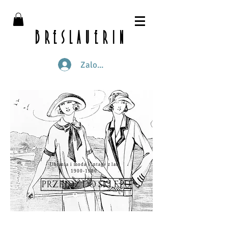
breslauerin
Zaloguj się
Ubrania i moda Vintage z lat
1900-1980
PRZEJDŹ DO SKLEPU