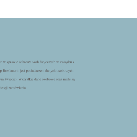
. w sprawie ochrony osób fizycznych w związku z
p Breslauerin jest posiadaczem danych osobowych
ym świecie). Wszystkie dane osobowe oraz maile są
izacji zamówienia.