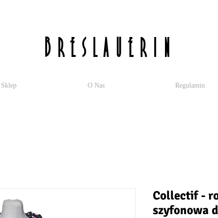
breslauerin
Sklep
O Nas
Regulamin
Collectif - 
szyfonowa 