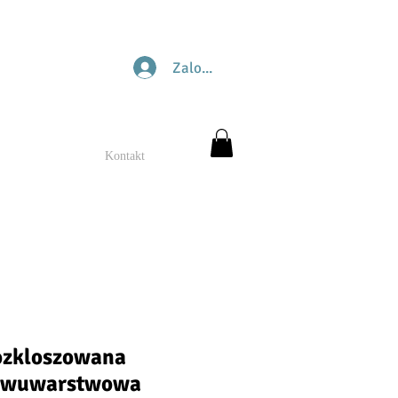
Zaloguj się
Kontakt
rozkloszowana
dwuwarstwowa