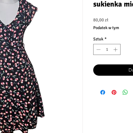
sukienka mid
Cena
80,00 zł
Podatek w tym
Sztuk
*
Do