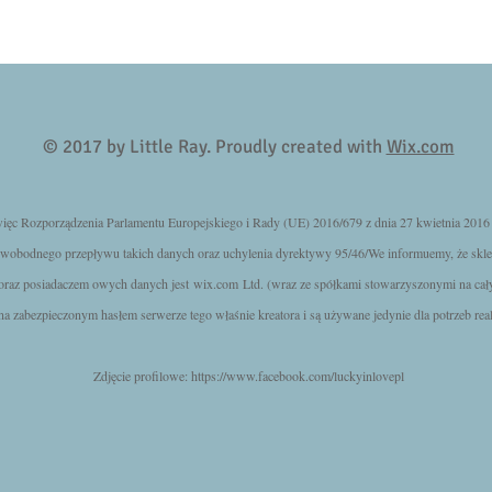
© 2017 by Little Ray. Proudly created with
Wix.com
 Rozporządzenia Parlamentu Europejskiego i Rady (UE) 2016/679 z dnia 27 kwietnia 2016 r
wobodnego przepływu takich danych oraz uchylenia dyrektywy 95/46/We informuemy, że skle
 oraz posiadaczem owych danych jest
wix.com
Ltd. (wraz ze spółkami stowarzyszonymi na cał
 zabezpieczonym hasłem serwerze tego właśnie kreatora i są używane jedynie dla potrzeb real
Zdjęcie profilowe:
https://www.facebook.com/luckyinlovepl