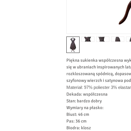
Piękna sukienka współczesna wyko
się w ubraniach inspirowanych lata
rozkloszowaną spódnicą, dopas
szyfonowy wierzch i satynowa p
Materiał: 97% poliester 3% elasta
Dekada: współczesna
Stan: bardzo dobry
Wymiary na płasko:
Biust: 46 cm
Pas: 36 cm
Biodra: klosz