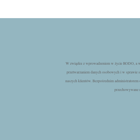
W związku z wprowadzeniem w życie RODO, a więc
przetwarzaniem danych osobowych i w sprawie s
naszych klientów. Bezpośrednim administratorem
przechowywane na